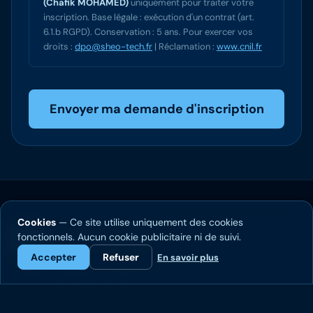
(Chafik MOHAMED)
uniquement pour traiter votre
inscription. Base légale : exécution d'un contrat (art.
6.1.b RGPD). Conservation : 5 ans. Pour exercer vos
droits :
dpo@sheo-tech.fr
| Réclamation :
www.cnil.fr
Envoyer ma demande d'inscription
Cookies
— Ce site utilise uniquement des cookies
Sheo Technology
fonctionnels. Aucun cookie publicitaire ni de suivi.
Accepter
Refuser
En savoir plus
L'expertise GRC et cybersécurité
au cœur de l'Océan Indien