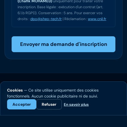
(Chafik MOHAMED)
uniquement pour traiter votre
inscription. Base légale : exécution d'un contrat (art.
6.1.b RGPD). Conservation : 5 ans. Pour exercer vos
droits :
dpo@sheo-tech.fr
| Réclamation :
www.cnil.fr
Envoyer ma demande d'inscription
Cookies
— Ce site utilise uniquement des cookies
Sheo Technology
fonctionnels. Aucun cookie publicitaire ni de suivi.
Accepter
Refuser
En savoir plus
L'expertise GRC et cybersécurité
au cœur de l'Océan Indien