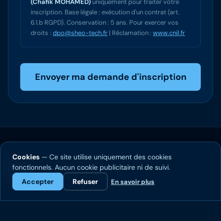
(Chafik MOHAMED)
uniquement pour traiter votre
inscription. Base légale : exécution d'un contrat (art.
6.1.b RGPD). Conservation : 5 ans. Pour exercer vos
droits :
dpo@sheo-tech.fr
| Réclamation :
www.cnil.fr
Envoyer ma demande d'inscription
Cookies
— Ce site utilise uniquement des cookies
Sheo Technology
fonctionnels. Aucun cookie publicitaire ni de suivi.
Accepter
Refuser
En savoir plus
L'expertise GRC et cybersécurité
au cœur de l'Océan Indien